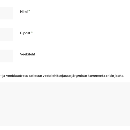
*
Nimi
*
E-post
Veebileht
i- ja veebiaadress sellesse veebilehitsejasse järgmiste kommentaaride jaoks.