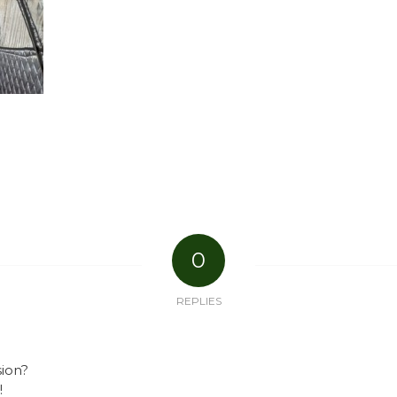
0
REPLIES
sion?
!