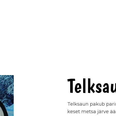
Telksa
Telksaun pakub parim
keset metsa järve ää