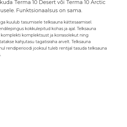
kuda Terma 10 Desert või Terma 10 Arctic
avusele. Funktsionaalsus on sama.
aga kuulub tasumisele telksauna kättesaamisel.
ndilepingus kokkulepitud kohas ja ajal. Telksauna
e komplekti komplektsust ja korrasolekut ning
atakse kahjutasu tagatisraha arvelt. Telksauna
l rendiperioodi jooksul tuleb rentijal tasuda telksauna
.