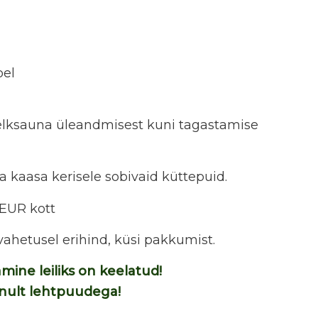
pel
telksauna üleandmisest kuni tagastamise
 kaasa kerisele sobivaid küttepuid.
 EUR kott
vahetusel erihind, küsi pakkumist.
ine leiliks on keelatud!
ainult lehtpuudega!