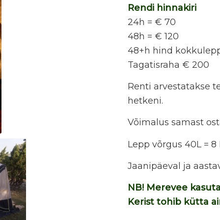
Rendi hinnakiri
24h = € 70
48h = € 120
48+h hind kokkulep
Tagatisraha € 200
Renti arvestatakse 
hetkeni.
Võimalus samast osta
Lepp võrgus 40L = 8
Jaanipäeval ja aasta
NB! Merevee kasutam
Kerist tohib kütta 