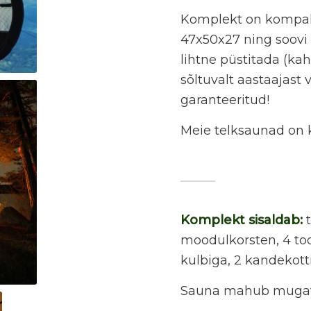
Komplekt on kompak
47x50x27 ning soovi 
lihtne püstitada (ka
sõltuvalt aastaajast 
garanteeritud!
Meie telksaunad on k
Komplekt sisaldab:
t
moodulkorsten, 4 to
kulbiga, 2 kandekotti
Sauna mahub muga