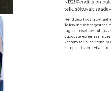
NB2! Rendiks on pak
telk, sõltuvalt saad
Renditasu koos tagatisrah
Telksaun tuleb tagastada re
tagastamisel kontrollitaks
puuduste esinemisel arvest
kaotamise või hävimise puhu
komplekti soetamisväärtus