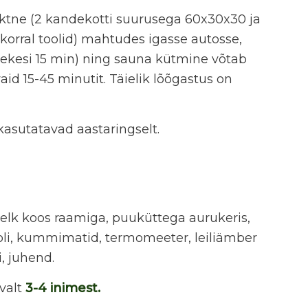
tne (2 kandekotti suurusega 60x30x30 ja
korral toolid) mahtudes igasse autosse,
hekesi 15 min) ning sauna kütmine võtab
vaid 15-45 minutit. Täielik lõõgastus on
asutatavad aastaringselt.
elk koos raamiga, puuküttega aurukeris,
oli, kummimatid, termomeeter, leiliämber
, juhend.
valt
3-4 inimest.