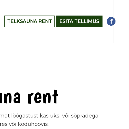
TELKSAUNA RENT
ESITA TELLIMUS
una rent
at lõõgastust kas üksi või sõpradega,
res või koduhoovis.