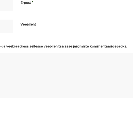
*
E-post
Veebileht
i- ja veebiaadress sellesse veebilehitsejasse järgmiste kommentaaride jaoks.