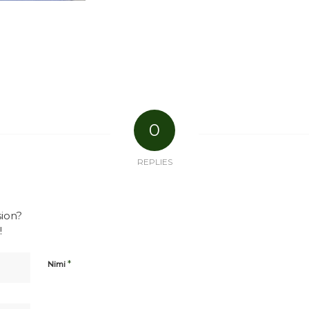
0
REPLIES
sion?
!
*
Nimi