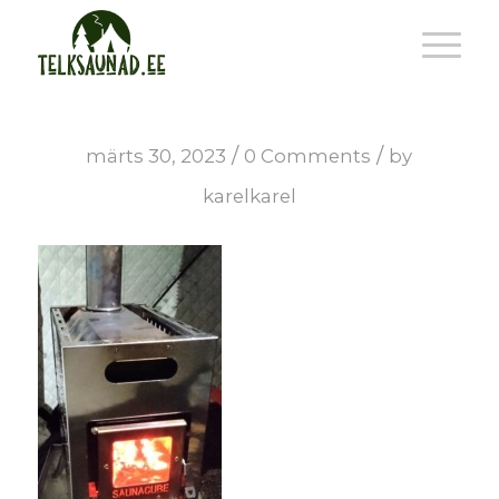
/
/
märts 30, 2023
0 Comments
by
karelkarel