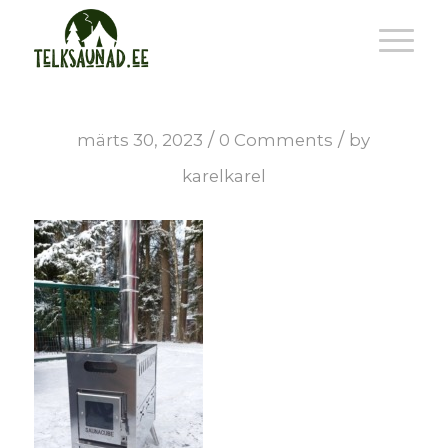
/
/
märts 30, 2023
0 Comments
by
karelkarel