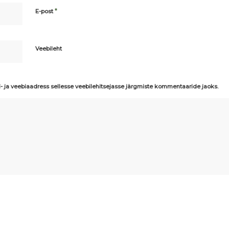
*
E-post
Veebileht
i- ja veebiaadress sellesse veebilehitsejasse järgmiste kommentaaride jaoks.