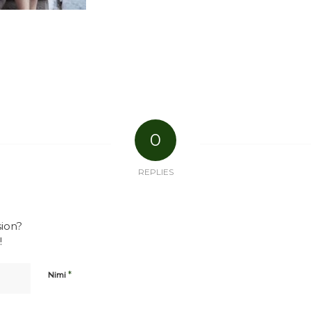
0
REPLIES
sion?
!
*
Nimi