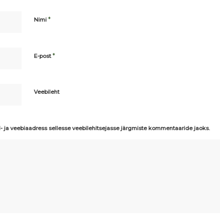
*
Nimi
*
E-post
Veebileht
i- ja veebiaadress sellesse veebilehitsejasse järgmiste kommentaaride jaoks.