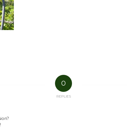
0
REPLIES
sion?
!