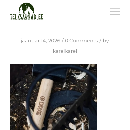
/
/
jaanuar 14, 2026
0 Comments
by
karelkarel