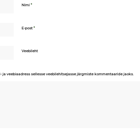
*
Nimi
*
E-post
Veebileht
i- ja veebiaadress sellesse veebilehitsejasse järgmiste kommentaaride jaoks.