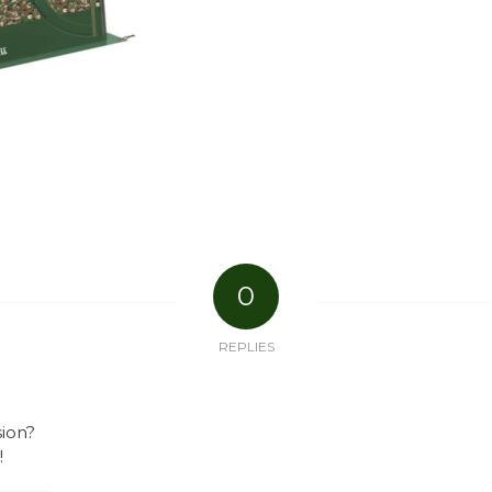
0
REPLIES
sion?
!