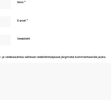
*
Nimi
*
E-post
Veebileht
i- ja veebiaadress sellesse veebilehitsejasse järgmiste kommentaaride jaoks.