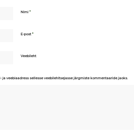
*
Nimi
*
E-post
Veebileht
i- ja veebiaadress sellesse veebilehitsejasse järgmiste kommentaaride jaoks.