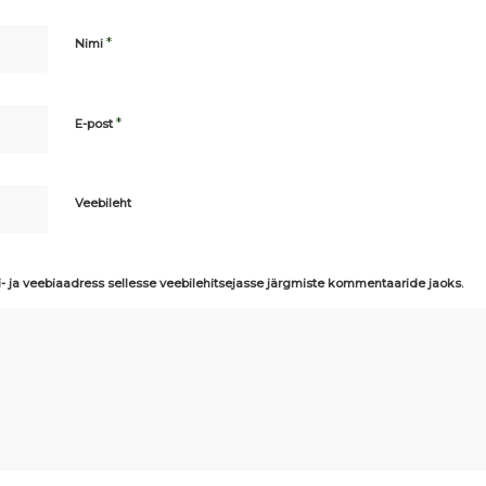
*
Nimi
*
E-post
Veebileht
i- ja veebiaadress sellesse veebilehitsejasse järgmiste kommentaaride jaoks.