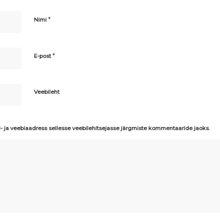
*
Nimi
*
E-post
Veebileht
i- ja veebiaadress sellesse veebilehitsejasse järgmiste kommentaaride jaoks.