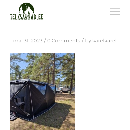
/
/
mai 31, 2023
0 Comments
by
karelkarel