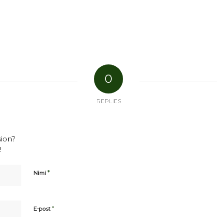
0
REPLIES
sion?
!
*
Nimi
*
E-post