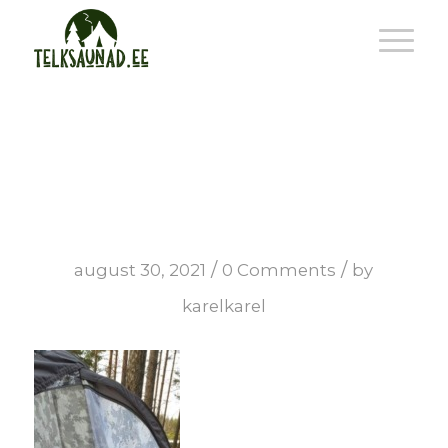
20200315_15
/
/
august 30, 2021
0 Comments
by
karelkarel