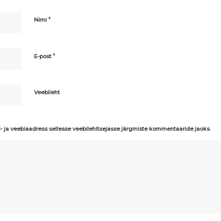
*
Nimi
*
E-post
Veebileht
i- ja veebiaadress sellesse veebilehitsejasse järgmiste kommentaaride jaoks.