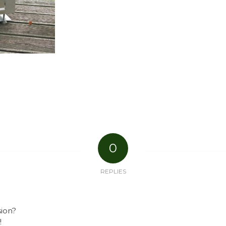
0
REPLIES
sion?
!