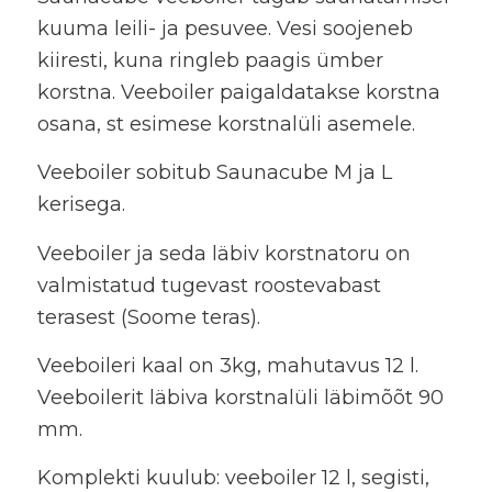
kuuma leili- ja pesuvee. Vesi soojeneb
kiiresti, kuna ringleb paagis ümber
korstna. Veeboiler paigaldatakse korstna
osana, st esimese korstnalüli asemele.
Veeboiler sobitub Saunacube M ja L
kerisega.
Veeboiler ja seda läbiv korstnatoru on
valmistatud tugevast roostevabast
terasest (Soome teras).
Veeboileri kaal on 3kg, mahutavus 12 l.
Veeboilerit läbiva korstnalüli läbimõõt 90
mm.
Komplekti kuulub: veeboiler 12 l, segisti,