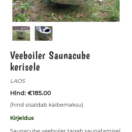
Veeboiler Saunacube
kerisele
LAOS
Hind: €185.00
(hind sisaldab käibemaksu)
Kirjeldus
Saunacube veeboiler tagab saunatamisel