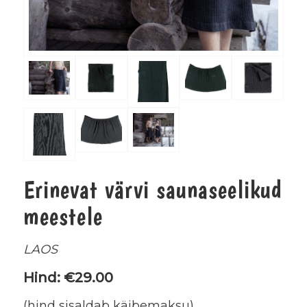
Erinevat värvi saunaseelikud
meestele
LAOS
Hind: €29.00
(hind sisaldab käibemaksu)