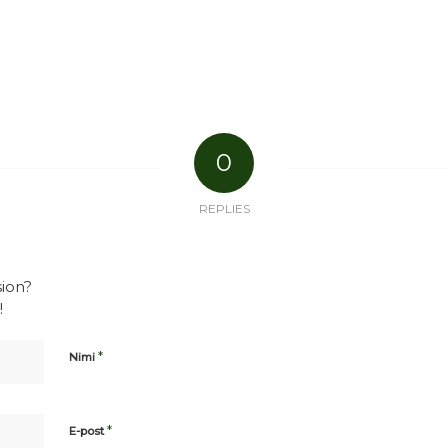
0
REPLIES
sion?
!
*
Nimi
*
E-post